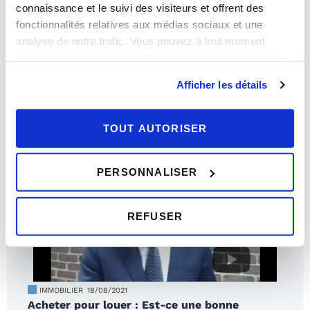
connaissance et le suivi des visiteurs et offrent des
fonctionnalités relatives aux médias sociaux et une
analyse de notre trafic. Vous pouvez à tout moment
IMMOBILIER
20/12/2021
changer d’avis en cliquant sur l’icône en bas à gauche.
Le logement idéal des français en 2022
Afficher les détails
TOUT AUTORISER
PERSONNALISER
REFUSER
IMMOBILIER
18/08/2021
Acheter pour louer : Est-ce une bonne