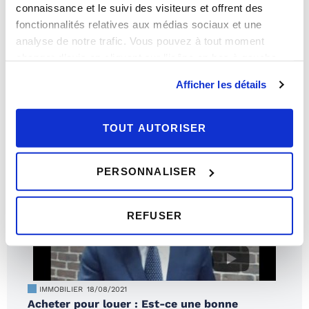
connaissance et le suivi des visiteurs et offrent des
fonctionnalités relatives aux médias sociaux et une
analyse de notre trafic. Vous pouvez à tout moment
IMMOBILIER
20/12/2021
changer d’avis en cliquant sur l’icône en bas à gauche.
Le logement idéal des français en 2022
Afficher les détails
TOUT AUTORISER
PERSONNALISER
REFUSER
IMMOBILIER
18/08/2021
Acheter pour louer : Est-ce une bonne