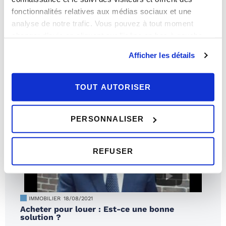
fonctionnalités relatives aux médias sociaux et une
analyse de notre trafic. Vous pouvez à tout moment
IMMOBILIER
20/12/2021
Le logement idéal des français en 2022
changer d’avis en cliquant sur l’icône en bas à gauche.
Afficher les détails
TOUT AUTORISER
PERSONNALISER
REFUSER
IMMOBILIER
18/08/2021
Acheter pour louer : Est-ce une bonne
solution ?