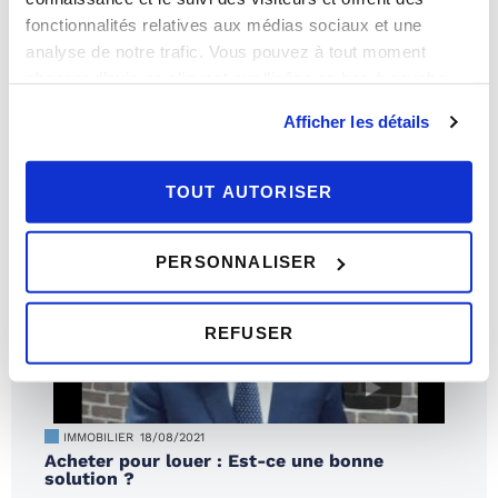
fonctionnalités relatives aux médias sociaux et une
analyse de notre trafic. Vous pouvez à tout moment
IMMOBILIER
20/12/2021
Le logement idéal des français en 2022
changer d’avis en cliquant sur l’icône en bas à gauche.
Afficher les détails
TOUT AUTORISER
PERSONNALISER
REFUSER
IMMOBILIER
18/08/2021
Acheter pour louer : Est-ce une bonne
solution ?