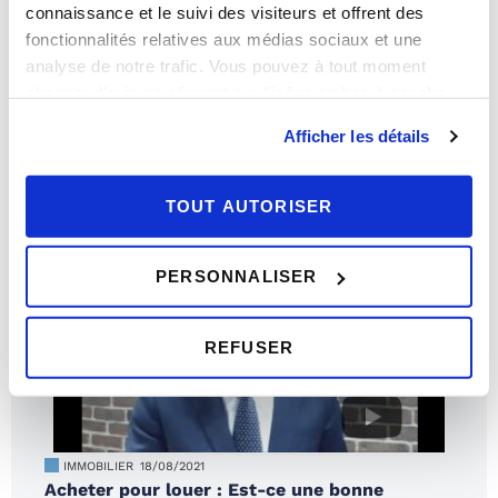
connaissance et le suivi des visiteurs et offrent des
fonctionnalités relatives aux médias sociaux et une
analyse de notre trafic. Vous pouvez à tout moment
IMMOBILIER
20/12/2021
changer d’avis en cliquant sur l’icône en bas à gauche.
Le logement idéal des français en 2022
Afficher les détails
TOUT AUTORISER
PERSONNALISER
REFUSER
IMMOBILIER
18/08/2021
Acheter pour louer : Est-ce une bonne