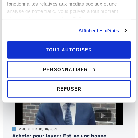
fonctionnalités relatives aux médias sociaux et une
analyse de notre trafic. Vous pouvez à tout moment
changer d’avis en cliquant sur l’icône en bas à gauche.
IMMOBILIER
20/12/2021
Le logement idéal des français en 2022
Afficher les détails
TOUT AUTORISER
PERSONNALISER
REFUSER
IMMOBILIER
18/08/2021
Acheter pour louer : Est-ce une bonne