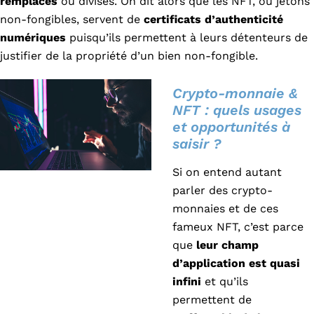
remplacés
ou divisés. On dit alors que les NFT, ou jetons
non-fongibles, servent de
certificats d’authenticité
numériques
puisqu’ils permettent à leurs détenteurs de
justifier de la propriété d’un bien non-fongible.
Crypto-monnaie &
NFT : quels usages
et opportunités à
saisir ?
Si on entend autant
parler des crypto-
monnaies et de ces
fameux NFT, c’est parce
que
leur champ
d’application est quasi
infini
et qu’ils
permettent de