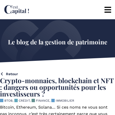
Le blog de la gestion de patrimoine
Retour
Crypto-monnaies, blockchain et NFT
: dangers ou opportunités pour les
investisseurs ?
BTOB
,
CRÉDIT
,
FINANCE
,
IMMOBILIER
Bitcoin, Ethereum, Solana… Si ces noms ne vous sont
pas inconnus, c’est très certainement parce que vous