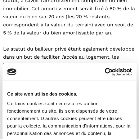
statut, à savoir l’amortissement comptable du bien
immobilier. Cet amortissement serait fixé à 80 % de la
valeur du bien sur 20 ans (les 20 % restants
correspondent à la valeur du terrain) avec un seuil de
5 % de la valeur du bien amortissable par an.
Le statut du bailleur privé étant également développé
dans un but de faciliter l’accès au logement, les
bailleurs qui loueront à des prix inférieurs à 15 % au
prix du marché pourront bénéficier d’une majoration
d’un point par an sur leur amortissement.
Ce site web utilise des cookies.
Selon le vice-président de la FPI (Fédération des
Certains cookies sont nécessaires au bon
Promoteurs Immobiliers), Jacques Ehrmann, il s’agit
fonctionnement du site, ils sont dispensés de votre
d’un «
amortissement suffisamment fort pour générer
consentement. D’autres cookies peuvent être utilisés
du déficit foncier
» qui sera imputable aux revenus
pour la collecte, la communication d’informations, pour la
perçus. Ce qui rendra l’opération particulièrement
personnalisation des annonces et du contenu, la
rentable pour les investisseurs.