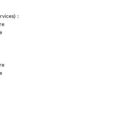
vices) :
re
e
re
e
: