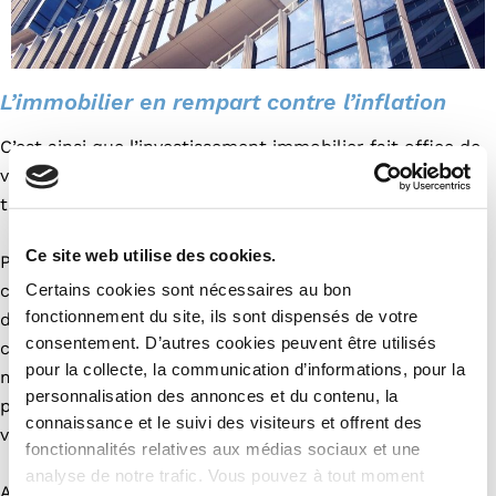
L’immobilier en rempart contre l’inflation
C’est ainsi que l’investissement immobilier fait office de
valeur refuge et permet de se mettre à l’abri des
tendances inflationnistes.
Ce site web utilise des cookies.
Par exemple, le statut LMNP ainsi que le dispositif Pinel
Certains cookies sont nécessaires au bon
contiennent l’Indice de Référence des Loyers (IRL). Ce
fonctionnement du site, ils sont dispensés de votre
dernier, calculé par l’Insee sur la base des prix à la
consentement. D’autres cookies peuvent être utilisés
consommation, permet aux bailleurs de rehausser le
pour la collecte, la communication d’informations, pour la
montant des loyers qu’ils proposent,
personnalisation des annonces et du contenu, la
proportionnellement au contexte inflationniste en
connaissance et le suivi des visiteurs et offrent des
vigueur.
fonctionnalités relatives aux médias sociaux et une
analyse de notre trafic. Vous pouvez à tout moment
Autre argument à prendre en compte : les prix de