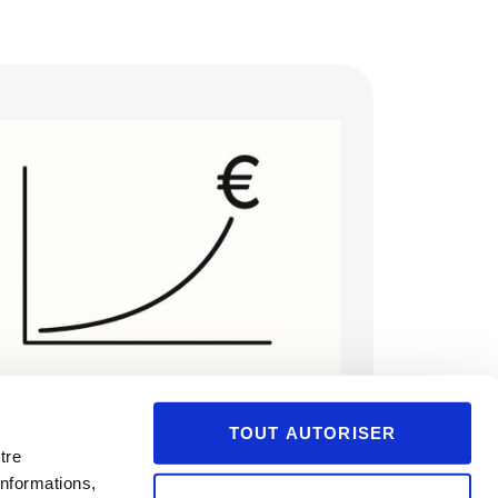
GESTION
05/05/2025
nvestissement : les rendements des
lasses d’actifs sur 5 ans
TOUT AUTORISER
tre
informations,