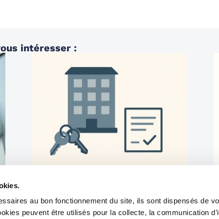
ous intéresser :
IMMOBILIER
25/06/2025
Statut du bailleur privé : de nouvelles
I
okies.
propositions arrivent fin juin
c
ssaires au bon fonctionnement du site, ils sont dispensés de vo
kies peuvent être utilisés pour la collecte, la communication d’