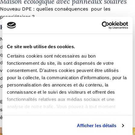
Maison écologique avec panneaux solaires
Nouveau DPE : quelles conséquences pour les
propriétaires ?
Fournir des justificatifs
Nous vous conseillons de conserver tous les justificatifs
Ce site web utilise des cookies.
de travaux, d’équipement ou se référant à une
quelconque amélioration, ils vous seront demandés lors
Certains cookies sont nécessaires au bon
de la réalisation du diagnostic, pour plus de fiabilité. Si
fonctionnement du site, ils sont dispensés de votre
vous réalisez des travaux par vos propres moyens, vous
consentement. D’autres cookies peuvent être utilisés
pour la collecte, la communication d’informations, pour la
devrez être en mesure de le justifier avec les factures
personnalisation des annonces et du contenu, la
des matériaux utilisés.
connaissance et le suivi des visiteurs et offrent des
fonctionnalités relatives aux médias sociaux et une
En l’absence de justificatifs, le diagnostiqueur se basera
analyse de notre trafic. Vous pouvez à tout moment
sur l’année de construction du logement, ce qui peut
changer d’avis en cliquant sur l’icône en bas à gauche.
être défavorable pour certains.
Afficher les détails