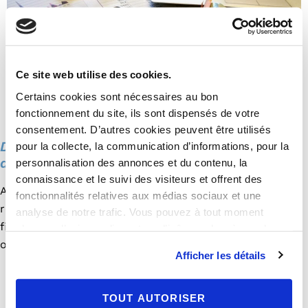
Ce site web utilise des cookies.
Certains cookies sont nécessaires au bon
fonctionnement du site, ils sont dispensés de votre
consentement. D’autres cookies peuvent être utilisés
Déclaration d’impôt 2022 : notre
pour la collecte, la communication d’informations, pour la
accompagnement personnalisé
personnalisation des annonces et du contenu, la
connaissance et le suivi des visiteurs et offrent des
Afin de vous aider dans le cadre de votre déclaration de
fonctionnalités relatives aux médias sociaux et une
revenus, Valority met à votre disposition ses experts en
analyse de notre trafic. Vous pouvez à tout moment
fiscalité. Ils répondront à vos interrogations et
changer d’avis en cliquant sur l’icône en bas à gauche.
optimiseront votre déclaration le cas échéant.
Afficher les détails
Conseils qualitatifs
: les informations que vous
devrez rassembler et fournir à l’administration
fiscale.
TOUT AUTORISER