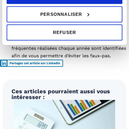
Analyse de votre situation
: les revenus que vous
devrez déclarer ou non.
PERSONNALISER
Réduction de votre impôt
: les charges que vous
pourrez déduire du montant de votre impôt en
REFUSER
fonction de votre situation.
Anticipation des erreurs
: les erreurs les plus
fréquentes réalisées chaque année sont identifiées
afin de vous permettre d’éviter les faux-pas.
Partagez cet article sur Linkedin
Ces articles pourraient aussi vous
intéresser :