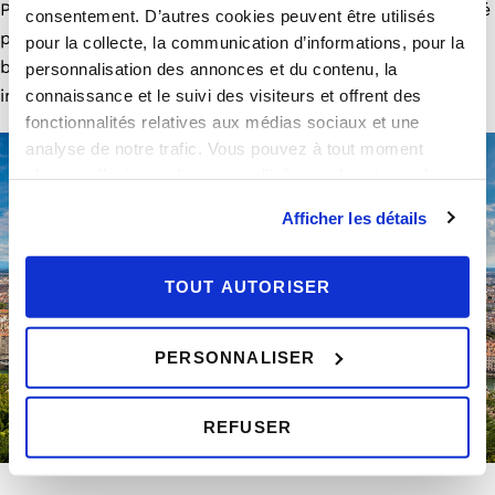
Pas de panique toutefois : les perspectives de rentabilité
consentement. D’autres cookies peuvent être utilisés
pour un investissement immobilier locatif sont toujours
pour la collecte, la communication d’informations, pour la
bien réelles et seuls les cas les plus abusifs seront
personnalisation des annonces et du contenu, la
impactés par la mesure.
connaissance et le suivi des visiteurs et offrent des
fonctionnalités relatives aux médias sociaux et une
analyse de notre trafic. Vous pouvez à tout moment
changer d’avis en cliquant sur l’icône en bas à gauche.
Afficher les détails
TOUT AUTORISER
PERSONNALISER
REFUSER