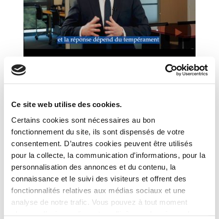
FINANCE
08/06/2021
La Minute Patrimoine : Est-ce le bon moment pour
investir dans les produits structurés ?
Ce site web utilise des cookies.
Certains cookies sont nécessaires au bon
fonctionnement du site, ils sont dispensés de votre
consentement. D’autres cookies peuvent être utilisés
pour la collecte, la communication d’informations, pour la
personnalisation des annonces et du contenu, la
connaissance et le suivi des visiteurs et offrent des
fonctionnalités relatives aux médias sociaux et une
analyse de notre trafic. Vous pouvez à tout moment
changer d’avis en cliquant sur l’icône en bas à gauche.